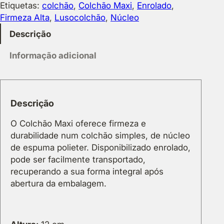
i
Etiquetas:
colchão
, 
Colchão Maxi
, 
Enrolado
, 
h
d
Firmeza Alta
, 
Lusocolchão
, 
Núcleo
r
a
o
Descrição
d
u
e
g
Informação adicional
d
h
e
1
C
7
o
8
Descrição
l
,
O Colchão Maxi oferece firmeza e
c
3
durabilidade num colchão simples, de núcleo
h
4
de espuma polieter. Disponibilizado enrolado,
ã
pode ser facilmente transportado,
o
€
recuperando a sua forma integral após
M
abertura da embalagem.
a
x
i
N