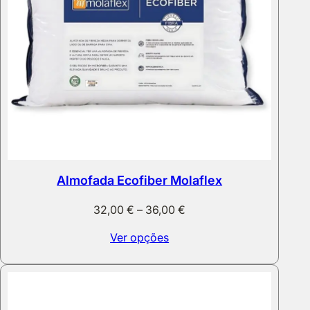
Almofada Ecofiber Molaflex
Price
32,00
€
–
36,00
€
range:
Ver opções
32,00 €
through
36,00 €