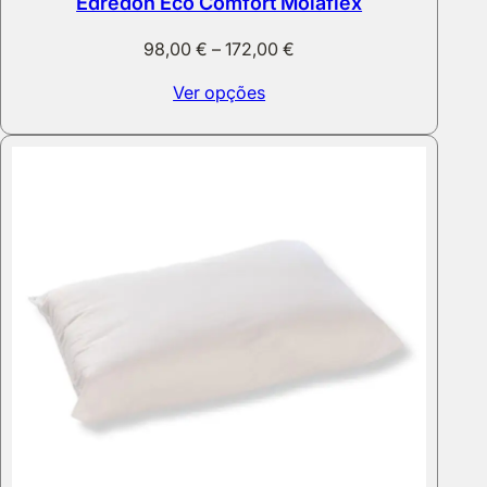
Edredon Eco Comfort Molaflex
Price
98,00
€
–
172,00
€
range:
Ver opções
98,00 €
through
172,00 €