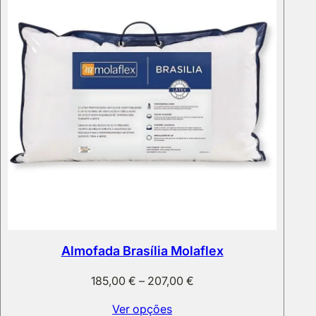
Almofada Brasília Molaflex
Price
185,00
€
–
207,00
€
range:
Ver opções
185,00 €