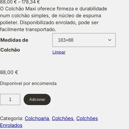
P
88,00
€
–
178,34
€
r
O Colchão Maxi oferece firmeza e durabilidade
i
num colchão simples, de núcleo de espuma
c
polieter. Disponibilizado enrolado, pode ser
e
facilmente transportado.
r
Medidas de
a
Colchão
n
Limpar
g
e
:
88,00
€
8
Disponível por encomenda
8
,
Q
0
Adicionar
u
0
a
n
Categoria:
Colchoaria
, 
Colchões
, 
Colchões
€
t
Enrolados
t