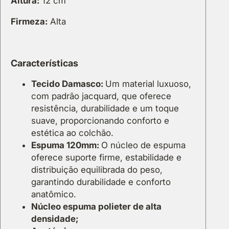
Altura:
12 cm
ú
c
Firmeza:
Alta
l
e
o
Características
L
u
Tecido Damasco:
Um material luxuoso,
s
com padrão jacquard, que oferece
o
resistência, durabilidade e um toque
c
suave, proporcionando conforto e
o
estética ao colchão.
l
Espuma 120mm:
O núcleo de espuma
c
oferece suporte firme, estabilidade e
h
distribuição equilibrada do peso,
ã
garantindo durabilidade e conforto
o
anatômico.
Núcleo espuma polieter de alta
densidade;