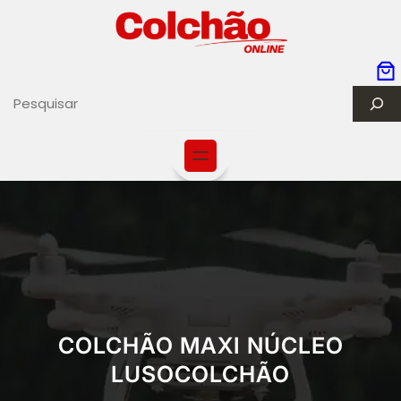
S
e
a
r
c
h
COLCHÃO MAXI NÚCLEO
LUSOCOLCHÃO