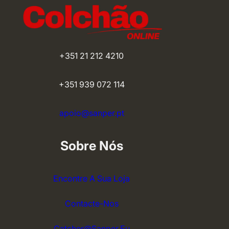
+351 21 212 4210
+351 939 072 114
apoio@sanper.pt
Sobre Nós
Encontre A Sua Loja
Contacte-Nos
Catcher@sanper.eu