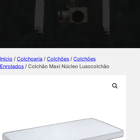
Início
/
Colchoaria
/
Colchões
/
Colchões
Enrolados
/ Colchão Maxi Núcleo Lusocolchão