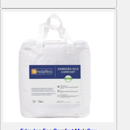
through
207,00 €