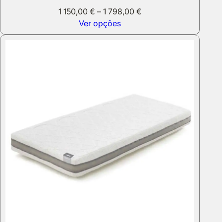
Price
1 150,00
€
–
1 798,00
€
range:
Ver opções
1
150,00 €
through
1
798,00 €