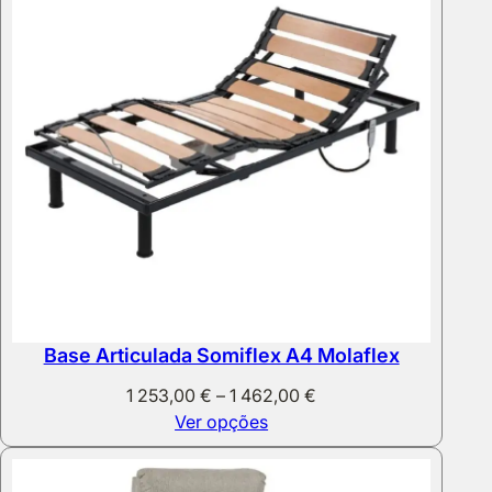
396,00 €
Base Articulada Somiflex A4 Molaflex
Price
1 253,00
€
–
1 462,00
€
range:
Ver opções
1
253,00 €