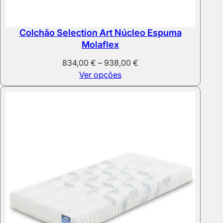
Colchão Selection Art Núcleo Espuma
Molaflex
Price
834,00
€
–
938,00
€
range:
Ver opções
834,00 €
through
938,00 €