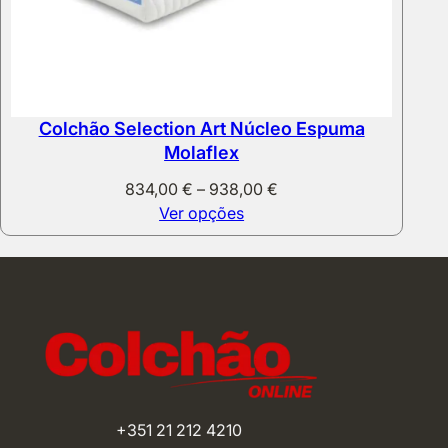
Colchão Selection Art Núcleo Espuma
Molaflex
Price
834,00
€
–
938,00
€
range:
Ver opções
834,00 €
through
938,00 €
+351 21 212 4210