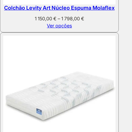
Colchão Levity Art Núcleo Espuma Molaflex
Price
1 150,00
€
–
1 798,00
€
range:
Ver opções
1
150,00 €
through
1
798,00 €