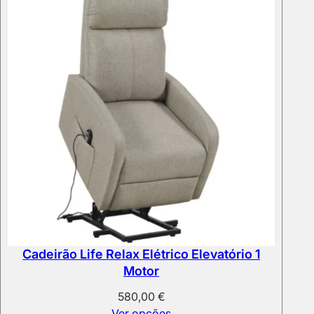
through
1
462,00 €
Cadeirão Life Relax Elétrico Elevatório 1
Motor
580,00
€
Ver opções