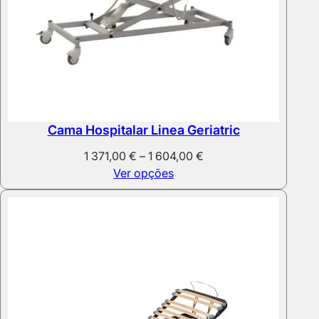
Cama Hospitalar Linea Geriatric
Price
1 371,00
€
–
1 604,00
€
range:
Ver opções
1
371,00 €
through
1
604,00 €