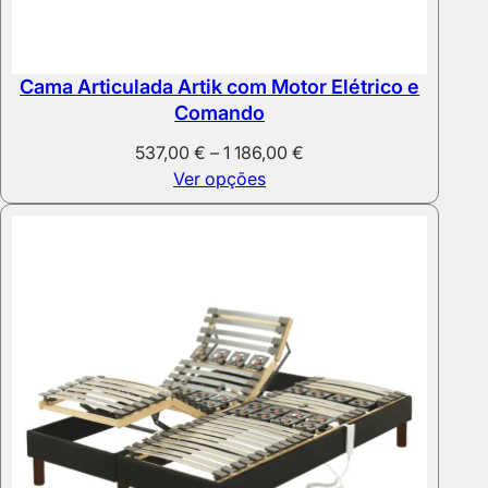
Cama Articulada Artik com Motor Elétrico e
Comando
Price
537,00
€
–
1 186,00
€
range:
Ver opções
537,00 €
through
1
186,00 €