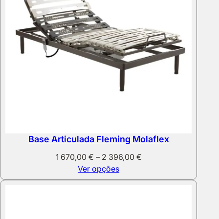
Base Articulada Fleming Molaflex
Price
1 670,00
€
–
2 396,00
€
range:
Ver opções
1
670,00 €
through
2