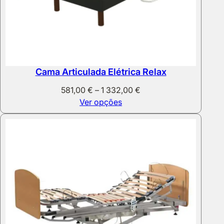
Cama Articulada Elétrica Relax
Price
581,00
€
–
1 332,00
€
range:
Ver opções
581,00 €
through
1
332,00 €