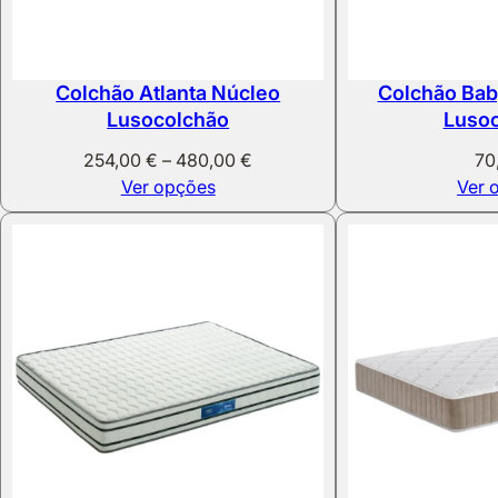
Colchão Atlanta Núcleo
Colchão Bab
Lusocolchão
Luso
Price
254,00
€
–
480,00
€
70
range:
Ver opções
Ver 
254,00 €
through
480,00 €