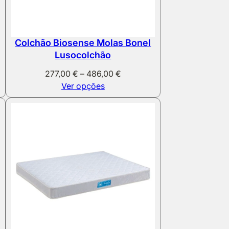
Colchão Biosense Molas Bonel
Lusocolchão
Price
277,00
€
–
486,00
€
range:
Ver opções
€
277,00 €
through
€
486,00 €