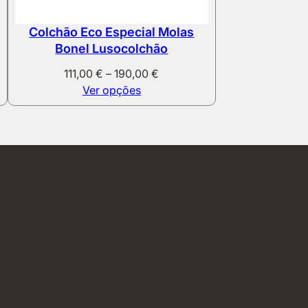
Colchão Eco Especial Molas
Bonel Lusocolchão
Price
111,00
€
–
190,00
€
range:
Ver opções
111,00 €
through
190,00 €