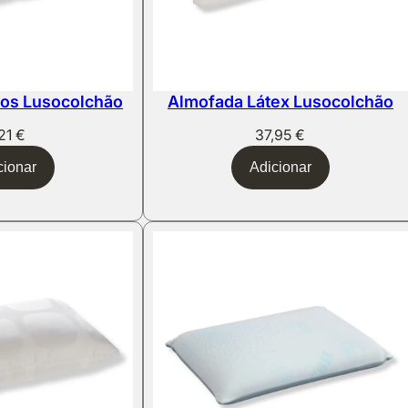
cos Lusocolchão
Almofada Látex Lusocolchão
,21
€
37,95
€
cionar
Adicionar