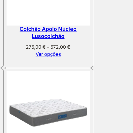
Colchão Apolo Núcleo
Lusocolchão
Price
275,00
€
–
572,00
€
range:
Ver opções
275,00 €
through
572,00 €