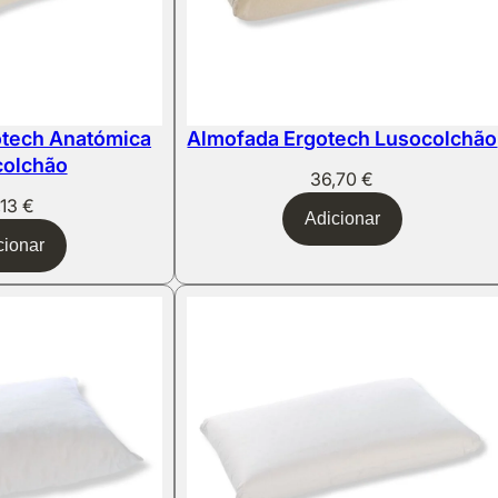
otech Anatómica
Almofada Ergotech Lusocolchão
colchão
36,70
€
,13
€
Adicionar
cionar