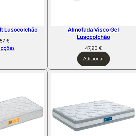
ft Lusocolchão
Almofada Visco Gel
Lusocolchão
,57
€
opções
47,90
€
Adicionar