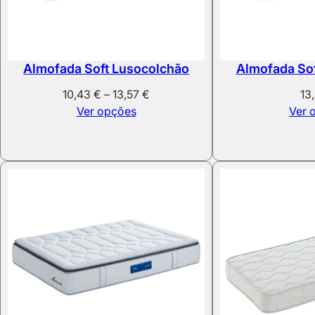
Almofada Soft Lusocolchão
Almofada So
Price
10,43
€
–
13,57
€
13
range:
Ver opções
Ver 
10,43 €
through
13,57 €