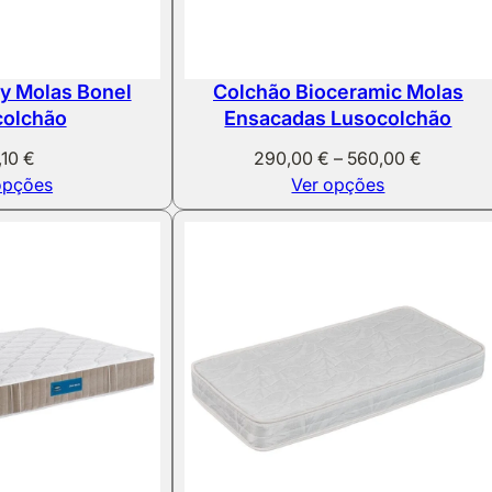
y Molas Bonel
Colchão Bioceramic Molas
colchão
Ensacadas Lusocolchão
Price
,10
€
290,00
€
–
560,00
€
range:
opções
Ver opções
290,00 
through
560,00 