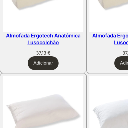
Almofada Ergotech Anatómica
Almofada Erg
Lusocolchão
Luso
37,13
€
37
Adicionar
Adi