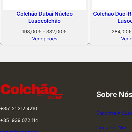
Colchão Dubai Núcleo
Colchão Duo-R
Lusocolchão
Luso
Price
193,00
€
–
382,00
€
284,00
€
range:
Ver opções
Ver 
193,00 €
through
382,00 €
Sobre Nó
+351 21 212 4210
Encontre A Sua 
+351 939 072 114
Contacte-Nos
apoio@sanper.pt