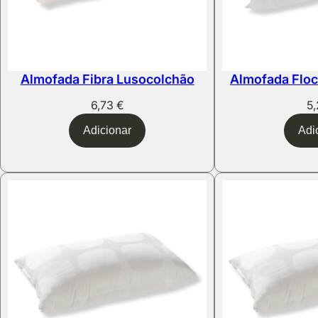
Almofada Fibra Lusocolchão
Almofada Flo
6,73
€
5
Adicionar
Adi