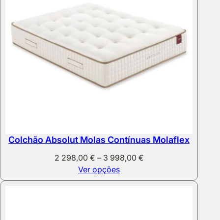
Colchão Absolut Molas Contínuas Molaflex
Price
2 298,00
€
–
3 998,00
€
range:
Ver opções
2
298,00 €
through
3