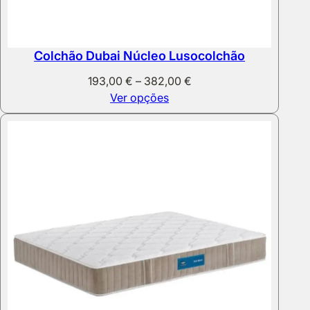
Colchão Dubai Núcleo Lusocolchão
Price
193,00
€
–
382,00
€
range:
Ver opções
193,00 €
through
382,00 €