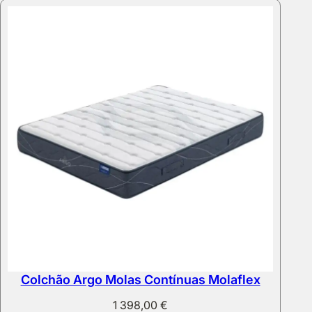
through
572,00 €
Colchão Argo Molas Contínuas Molaflex
1 398,00
€