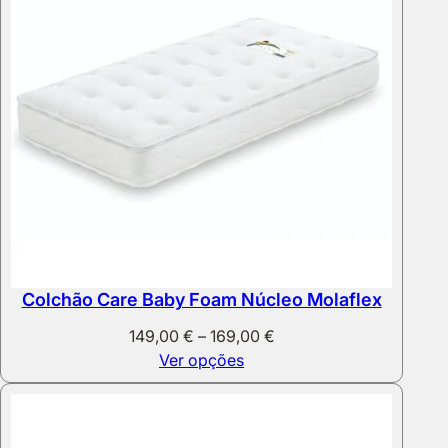
Colchão Care Baby Foam Núcleo Molaflex
Price
149,00
€
–
169,00
€
range:
Ver opções
149,00 €
through
169,00 €