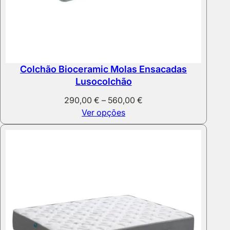
Colchão Bioceramic Molas Ensacadas
Lusocolchão
Price
290,00
€
–
560,00
€
range:
Ver opções
290,00 €
through
560,00 €