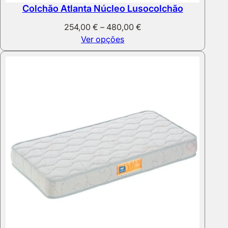
Colchão Atlanta Núcleo Lusocolchão
Price
254,00
€
–
480,00
€
range:
Ver opções
254,00 €
through
480,00 €