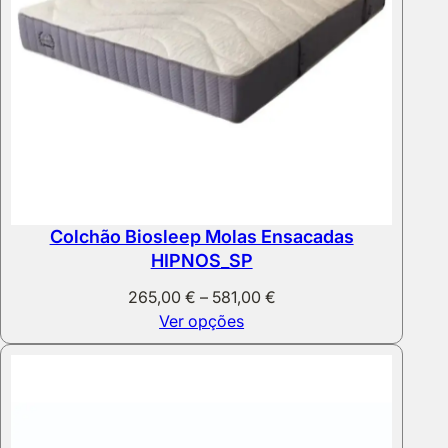
Colchão Biosleep Molas Ensacadas
HIPNOS_SP
Price
265,00
€
–
581,00
€
range:
Ver opções
265,00 €
through
581,00 €