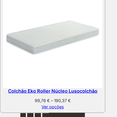
Colchão Eko Roller Núcleo Lusocolchão
Price
99,76
€
–
190,37
€
range:
Ver opções
99,76 €