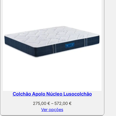
537,44 €
Colchão Apolo Núcleo Lusocolchão
Price
275,00
€
–
572,00
€
range:
Ver opções
275,00 €