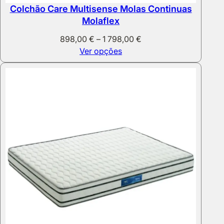
Colchão Care Multisense Molas Continuas
Molaflex
Price
898,00
€
–
1 798,00
€
range:
Ver opções
898,00 €
through
1
798,00 €