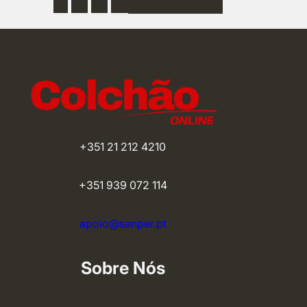
1
2
3
4
Página seguinte
through
190,37 €
+351 21 212 4210
+351 939 072 114
apoio@sanper.pt
Sobre Nós