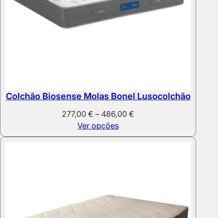
Colchão Biosense Molas Bonel Lusocolchão
Price
277,00
€
–
486,00
€
range:
Ver opções
277,00 €
through
486,00 €