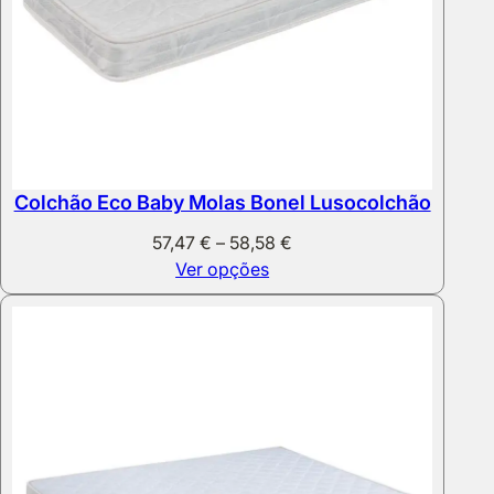
Colchão Eco Baby Molas Bonel Lusocolchão
Price
57,47
€
–
58,58
€
range:
Ver opções
57,47 €
through
58,58 €