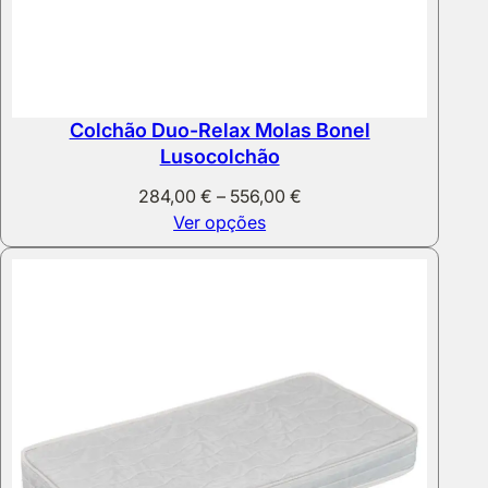
Colchão Duo-Relax Molas Bonel
Lusocolchão
Price
284,00
€
–
556,00
€
range:
Ver opções
284,00 €
through
556,00 €