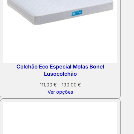
Colchão Eco Especial Molas Bonel
Lusocolchão
Price
111,00
€
–
190,00
€
range:
Ver opções
111,00 €
through
190,00 €