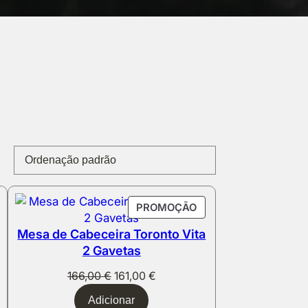
RODUTO
PRODUTO
PROMOÇÃO
M
EM
Mesa de Cabeceira Toronto Vita
ROMOÇÃO
PROMOÇÃO
2 Gavetas
O
O
166,00
€
161,00
€
preço
preço
Adicionar
original
atual