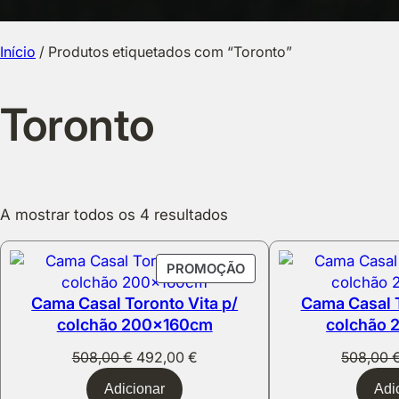
Início
/ Produtos etiquetados com “Toronto”
Toronto
A mostrar todos os 4 resultados
PRODUTO
PROMOÇÃO
EM
Cama Casal Toronto Vita p/
Cama Casal T
PROMOÇÃO
colchão 200x160cm
colchão
O
O
508,00
€
492,00
€
508,00
preço
preço
Adicionar
Adi
original
atual