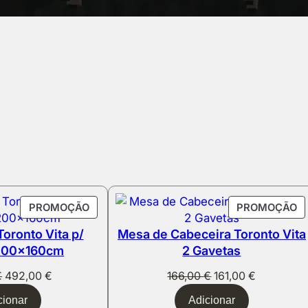
PRODUTO
P
PROMOÇÃO
PROMOÇÃO
EM
E
oronto Vita p/
Mesa de Cabeceira Toronto Vita
PROMOÇÃO
P
 200x160cm
2 Gavetas
O
O
O
O
€
492,00
€
166,00
€
161,00
€
preço
preço
preço
preço
cionar
Adicionar
original
atual
original
atual