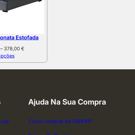
onata Estofada
Price
–
378,00
€
range:
opções
287,00 €
through
378,00 €
s
Ajuda Na Sua Compra
Loja
Como Comprar Na SANPER