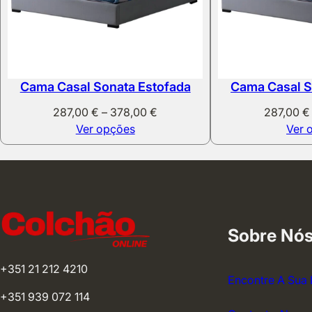
Cama Casal Sonata Estofada
Cama Casal S
Price
287,00
€
–
378,00
€
287,00
€
range:
Ver opções
Ver 
287,00 €
through
378,00 €
Sobre Nó
+351 21 212 4210
Encontre A Sua 
+351 939 072 114