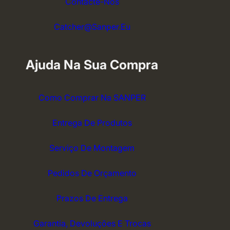
Contacte-Nos
Catcher@sanper.eu
Ajuda Na Sua Compra
Como Comprar Na SANPER
Entrega De Produtos
Serviço De Montagem
Pedidos De Orçamento
Prazos De Entrega
Garantia, Devoluções E Trocas