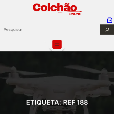
S
e
a
r
c
h
ETIQUETA:
REF 188