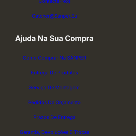
Contacte-Nos
Catcher@sanper.eu
Ajuda Na Sua Compra
Como Comprar Na SANPER
Entrega De Produtos
Serviço De Montagem
Pedidos De Orçamento
Prazos De Entrega
Garantia, Devoluções E Trocas