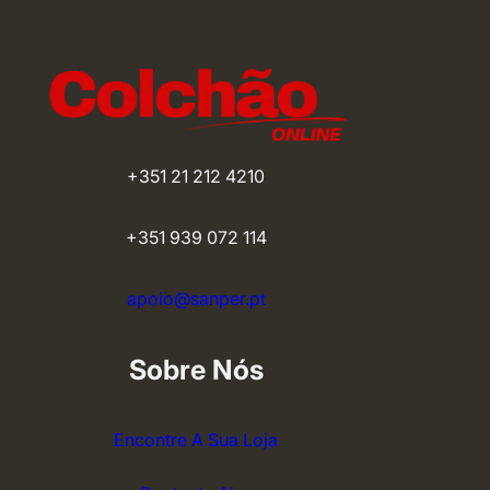
+351 21 212 4210
+351 939 072 114
apoio@sanper.pt
Sobre Nós
Encontre A Sua Loja