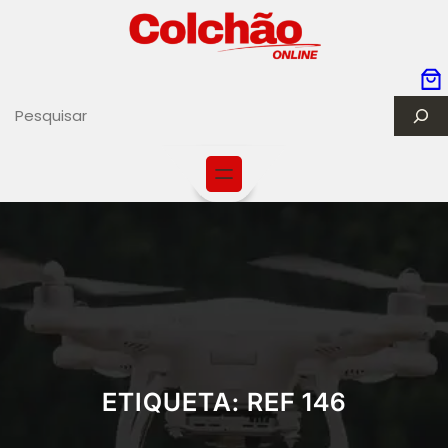
S
e
a
r
c
h
ETIQUETA:
REF 146