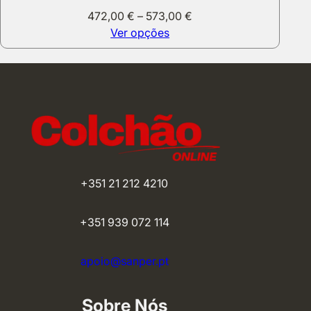
Price
472,00
€
–
573,00
€
range:
Ver opções
472,00 €
through
573,00 €
+351 21 212 4210
+351 939 072 114
apoio@sanper.pt
Sobre Nós