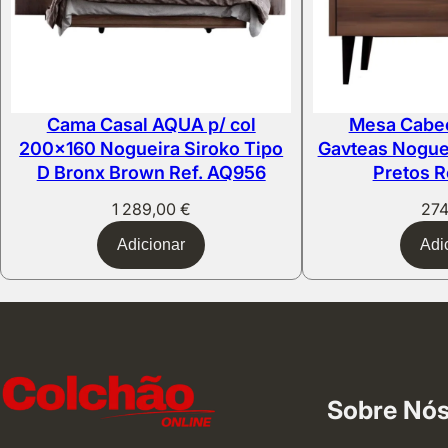
Cama Casal AQUA p/ col
Mesa Cabe
200×160 Nogueira Siroko Tipo
Gavteas Noguei
D Bronx Brown Ref. AQ956
Pretos R
1 289,00
€
27
Adicionar
Adi
Sobre Nó