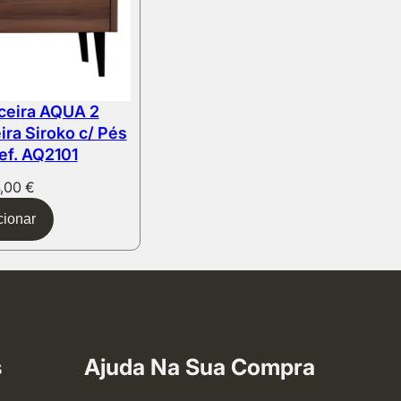
ceira AQUA 2
ra Siroko c/ Pés
ef. AQ2101
4,00
€
cionar
s
Ajuda Na Sua Compra