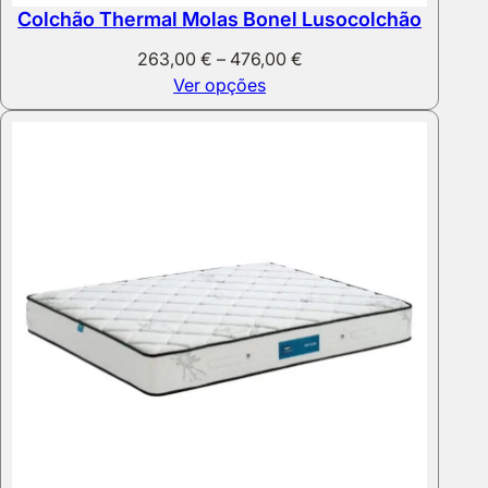
Colchão Thermal Molas Bonel Lusocolchão
Price
263,00
€
–
476,00
€
range:
Ver opções
263,00 €
through
476,00 €