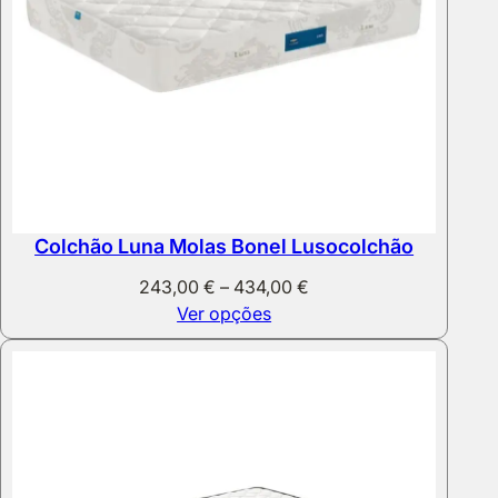
Colchão Luna Molas Bonel Lusocolchão
Price
243,00
€
–
434,00
€
range:
Ver opções
243,00 €
through
434,00 €