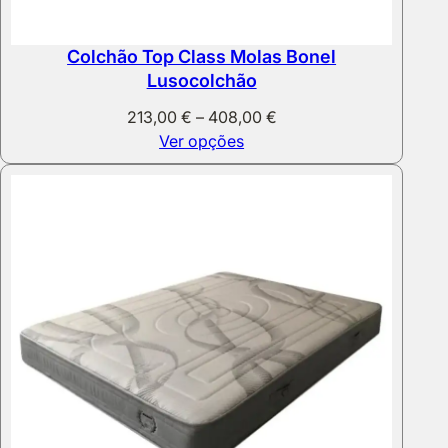
Colchão Top Class Molas Bonel
Lusocolchão
Price
213,00
€
–
408,00
€
range:
Ver opções
213,00 €
through
408,00 €