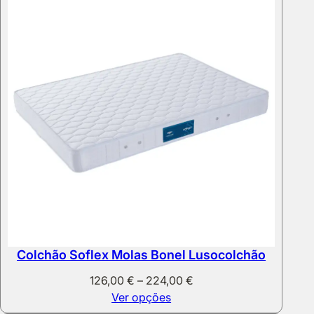
435,00 €
Colchão Soflex Molas Bonel Lusocolchão
Price
126,00
€
–
224,00
€
range:
Ver opções
126,00 €