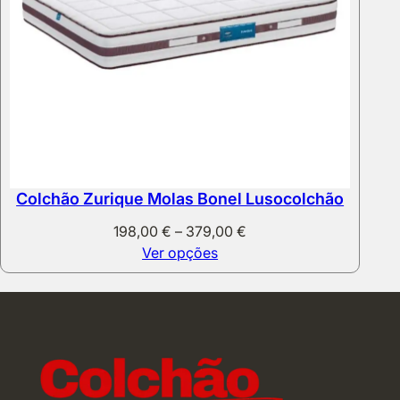
Colchão Zurique Molas Bonel Lusocolchão
Price
198,00
€
–
379,00
€
range:
Ver opções
198,00 €
through
379,00 €