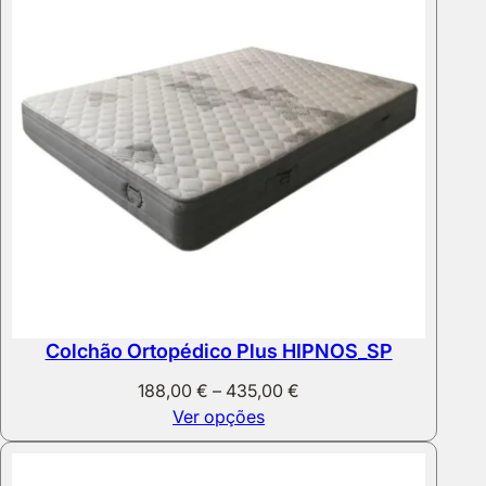
Colchão Ortopédico Plus HIPNOS_SP
Price
188,00
€
–
435,00
€
range:
Ver opções
188,00 €
through