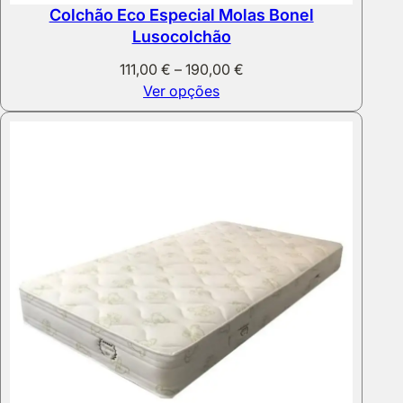
Colchão Eco Especial Molas Bonel
Lusocolchão
Price
111,00
€
–
190,00
€
range:
Ver opções
111,00 €
through
190,00 €