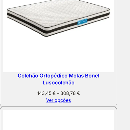
Colchão Ortopédico Molas Bonel
Lusocolchão
Price
143,45
€
–
308,78
€
range:
Ver opções
143,45 €
through
308,78 €