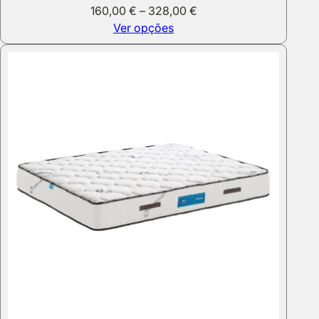
Price
160,00
€
–
328,00
€
range:
Ver opções
160,00 €
through
328,00 €