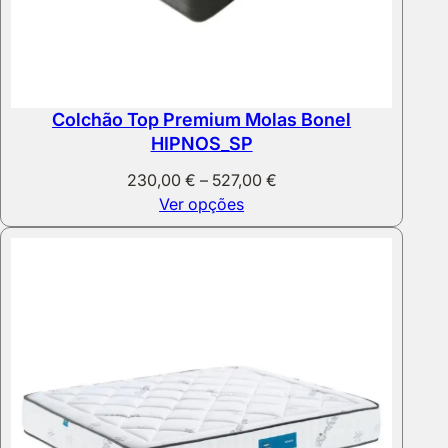
Colchão Top Premium Molas Bonel
HIPNOS_SP
Price
230,00
€
–
527,00
€
range:
Ver opções
230,00 €
through
527,00 €