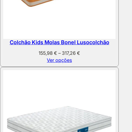
Colchão Kids Molas Bonel Lusocolchão
Price
155,98
€
–
317,26
€
range:
Ver opções
155,98 €
through
317,26 €