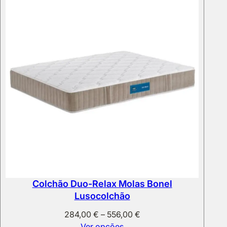
486,00 €
Colchão Duo-Relax Molas Bonel
Lusocolchão
Price
284,00
€
–
556,00
€
range:
Ver opções