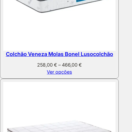
Colchão Veneza Molas Bonel Lusocolchão
Price
258,00
€
–
466,00
€
range:
Ver opções
258,00 €
through
466,00 €