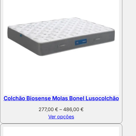
Colchão Biosense Molas Bonel Lusocolchão
Price
277,00
€
–
486,00
€
range:
Ver opções
277,00 €
through