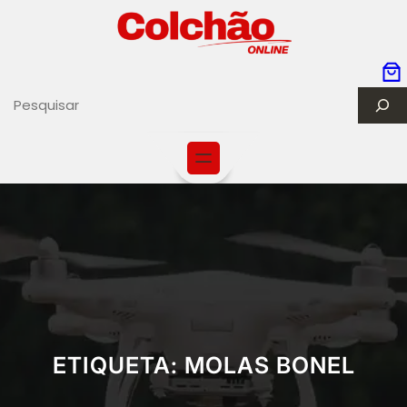
S
e
a
r
c
h
ETIQUETA:
MOLAS BONEL