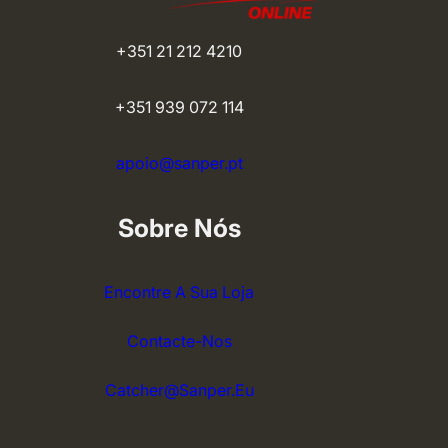
+351 21 212 4210
+351 939 072 114
apoio@sanper.pt
Sobre Nós
Encontre A Sua Loja
Contacte-Nos
Catcher@sanper.eu