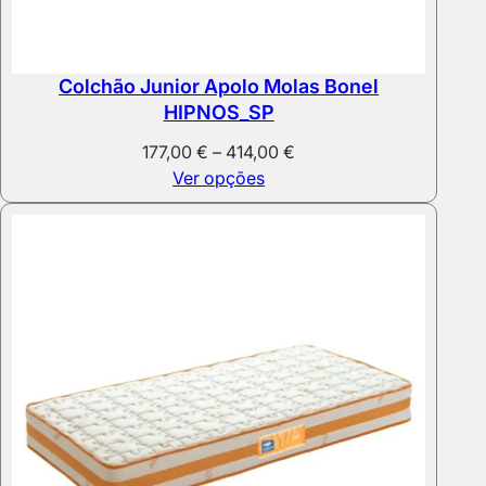
Colchão Junior Apolo Molas Bonel
HIPNOS_SP
Price
177,00
€
–
414,00
€
range:
Ver opções
177,00 €
through
414,00 €