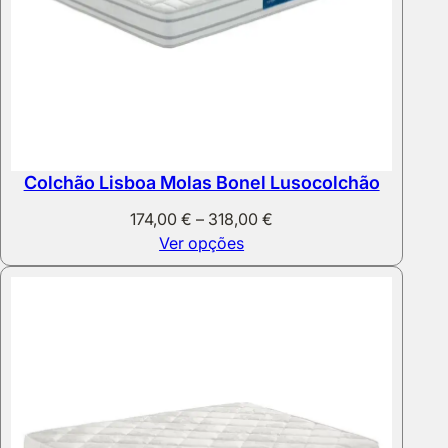
Colchão Lisboa Molas Bonel Lusocolchão
Price
174,00
€
–
318,00
€
range:
Ver opções
174,00 €
through
318,00 €