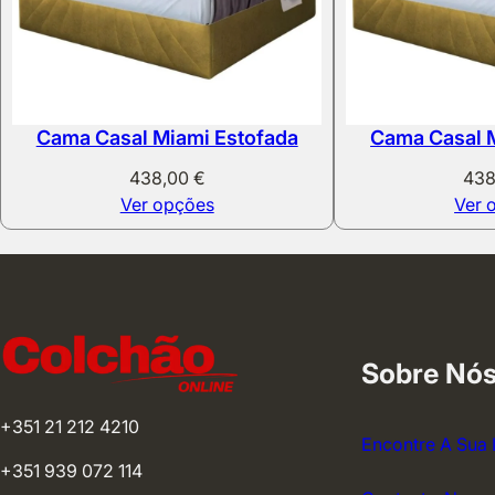
Cama Casal Miami Estofada
Cama Casal 
438,00
€
43
Ver opções
Ver 
Sobre Nó
+351 21 212 4210
Encontre A Sua 
+351 939 072 114