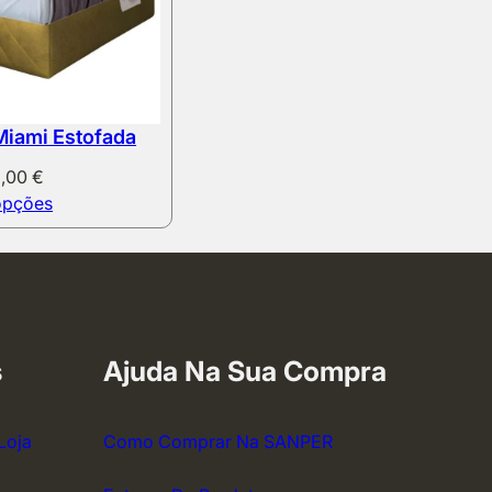
Miami Estofada
8,00
€
opções
s
Ajuda Na Sua Compra
Loja
Como Comprar Na SANPER