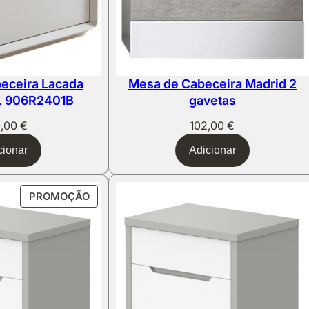
eceira Lacada
Mesa de Cabeceira Madrid 2
f. 906R2401B
gavetas
0,00
€
102,00
€
cionar
Adicionar
PRODUTO
PROMOÇÃO
EM
PROMOÇÃO