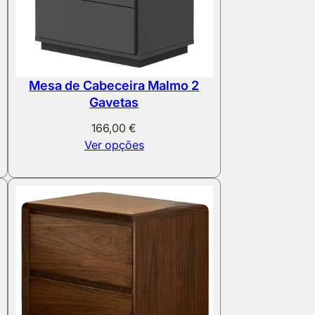
Mesa de Cabeceira Malmo 2
Gavetas
166,00
€
Ver opções