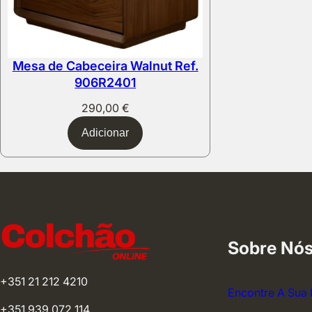
Mesa de Cabeceira Walnut Ref.
906R2401
290,00
€
Adicionar
Sobre Nó
+351 21 212 4210
Encontre A Sua 
+351 939 072 114