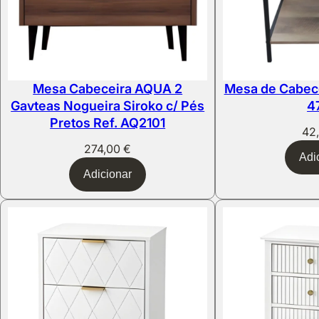
Mesa Cabeceira AQUA 2
Mesa de Cabece
Gavteas Nogueira Siroko c/ Pés
4
Pretos Ref. AQ2101
42
274,00
€
Adi
Adicionar