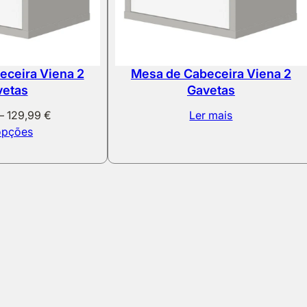
eceira Viena 2
Mesa de Cabeceira Viena 2
vetas
Gavetas
Price
–
129,99
€
Ler mais
range:
opções
117,00 €
through
129,99 €