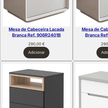
Mesa de Cabeceira Lacada
Mesa de Cab
Branca Ref. 906R2401B
Branca Re
290,00
€
29
Adicionar
Adi