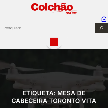
S
e
a
r
c
h
ETIQUETA:
MESA DE
CABECEIRA TORONTO VITA