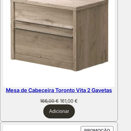
Mesa de Cabeceira Toronto Vita 2 Gavetas
O
O
166,00
€
161,00
€
preço
preço
Adicionar
original
atual
era:
é:
166,00 €.
161,00 €.
PRODUT
PROMOÇÃO