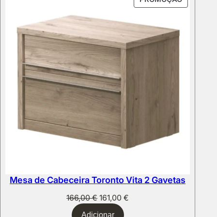
EM
PROMOÇ
Mesa de Cabeceira Toronto Vita 2 Gavetas
O
O
166,00
€
161,00
€
preço
preço
Adicionar