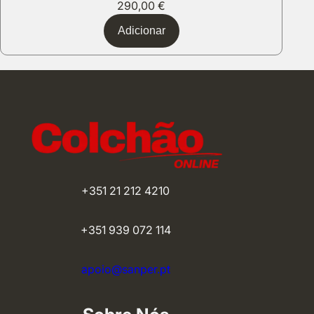
290,00
€
Adicionar
+351 21 212 4210
+351 939 072 114
apoio@sanper.pt