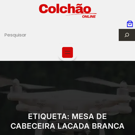
S
e
a
r
c
h
ETIQUETA:
MESA DE
CABECEIRA LACADA BRANCA