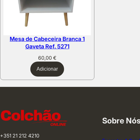
Mesa de Cabeceira Branca 1
Gaveta Ref. 5271
60,00
€
Adicionar
Sobre Nó
+351 21 212 4210