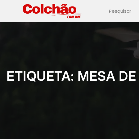
S
e
a
r
c
h
ETIQUETA:
MESA DE 