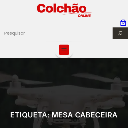
S
e
a
r
c
h
ETIQUETA:
MESA CABECEIRA