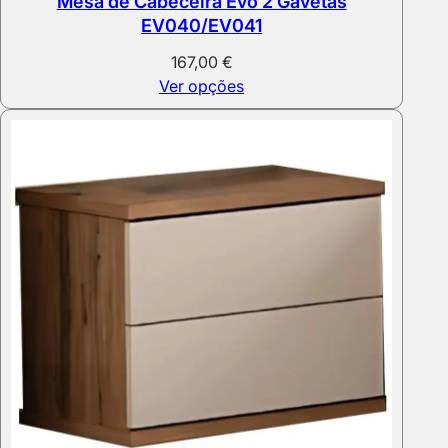
Mesa de Cabeceira Evo 2 Gavetas
EV040/EV041
167,00
€
Ver opções