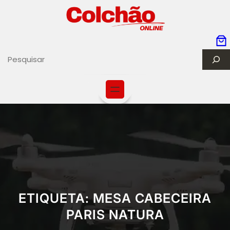
Saltar
para
o
conteúdo
S
e
a
r
c
h
ETIQUETA:
MESA CABECEIRA
PARIS NATURA