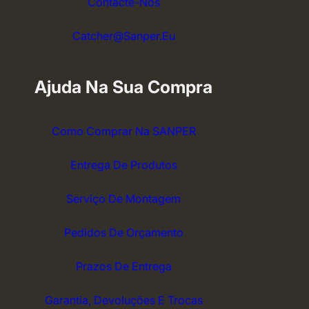
Contacte-Nos
Catcher@sanper.eu
Ajuda Na Sua Compra
Como Comprar Na SANPER
Entrega De Produtos
Serviço De Montagem
Pedidos De Orçamento
Prazos De Entrega
Garantia, Devoluções E Trocas