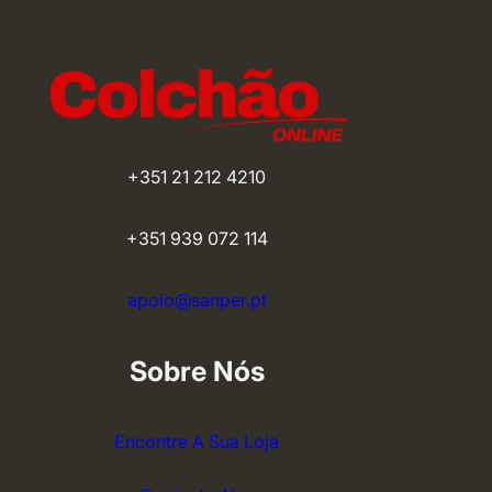
+351 21 212 4210
+351 939 072 114
apoio@sanper.pt
Sobre Nós
Encontre A Sua Loja