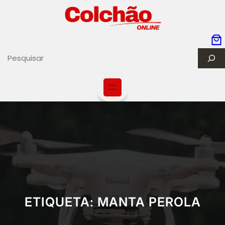
S
e
a
r
c
h
ETIQUETA:
MANTA PEROLA