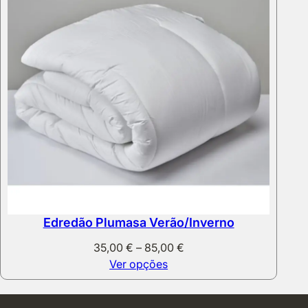
Edredão Plumasa Verão/Inverno
Price
35,00
€
–
85,00
€
range:
Ver opções
35,00 €
through