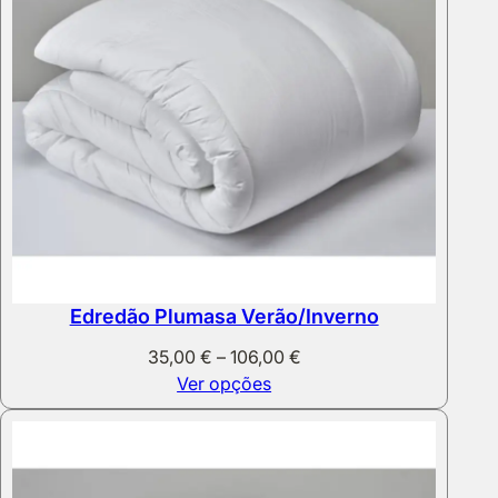
Edredão Plumasa Verão/Inverno
Price
35,00
€
–
106,00
€
range:
Ver opções
35,00 €
through
106,00 €