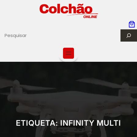
S
e
a
r
c
h
ETIQUETA:
INFINITY MULTI