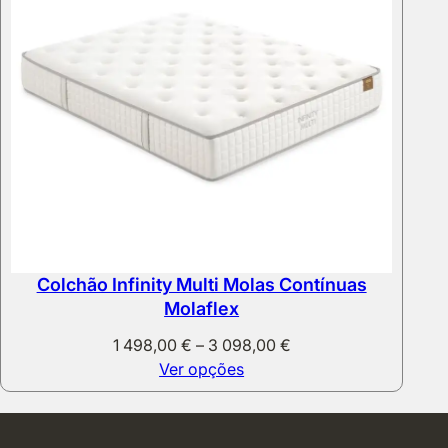
Colchão Infinity Multi Molas Contínuas
Molaflex
Price
1 498,00
€
–
3 098,00
€
range:
Ver opções
1
498,00 €
through