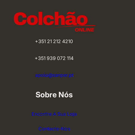
3
098,00 €
+351 21 212 4210
+351 939 072 114
apoio@sanper.pt
Sobre Nós
Encontre A Sua Loja
Contacte-Nos