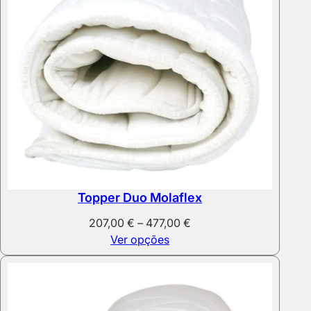
Topper Duo Molaflex
Price
207,00
€
–
477,00
€
range:
Ver opções
207,00 €
through
477,00 €