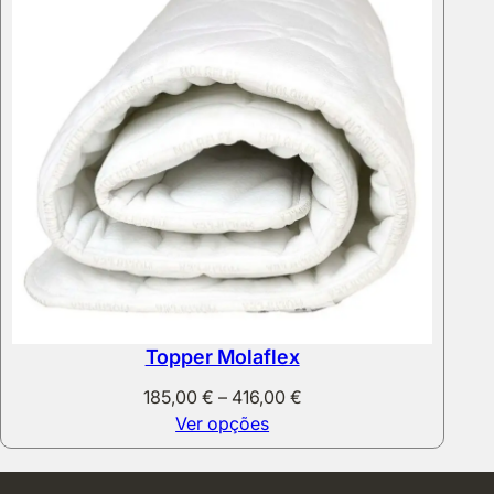
Topper Molaflex
Price
185,00
€
–
416,00
€
range:
Ver opções
185,00 €
through