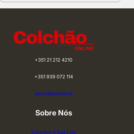
+351 21 212 4210
+351 939 072 114
apoio@sanper.pt
Sobre Nós
Encontre A Sua Loja