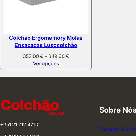
Colchão Ergomemory Molas
Ensacadas Lusocolchão
Price
352,00
€
–
649,00
€
range:
Ver opções
352,00 €
through
649,00 €
Sobre Nó
+351 21 212 4210
Encontre A Sua 