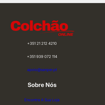
+351 21 212 4210
+351 939 072 114
apoio@sanper.pt
Sobre Nós
Encontre A Sua Loja