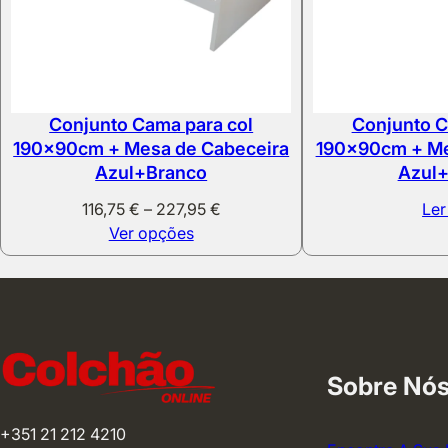
Conjunto Cama para col
Conjunto C
190x90cm + Mesa de Cabeceira
190x90cm + Me
Azul+Branco
Azul
Price
116,75
€
–
227,95
€
Ler
range:
Ver opções
116,75 €
through
227,95 €
Sobre Nó
+351 21 212 4210