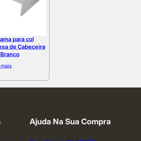
ama para col
sa de Cabeceira
+Branco
 mais
s
Ajuda Na Sua Compra