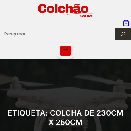
S
e
a
r
c
h
ETIQUETA:
COLCHA DE 230CM
X 250CM