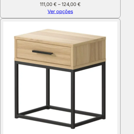
Price
111,00
€
–
124,00
€
range:
Ver opções
111,00 €
through
124,00 €