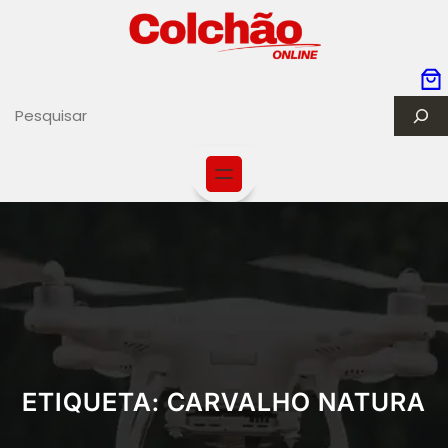
S
e
a
r
c
h
ETIQUETA:
CARVALHO NATURA