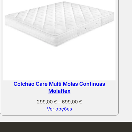
Colchão Care Multi Molas Continuas
Molaflex
Price
299,00
€
–
699,00
€
range:
Ver opções
299,00 €
through
699,00 €