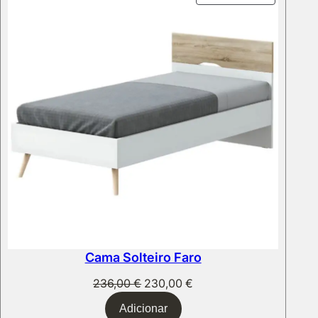
EM
PROMOÇ
Cama Solteiro Faro
O
O
236,00
€
230,00
€
preço
preço
Adicionar
original
atual