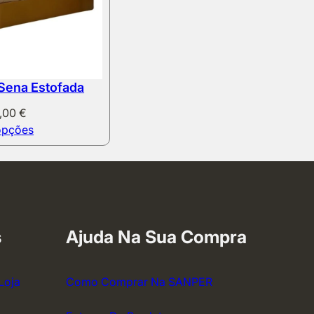
Sena Estofada
9,00
€
opções
s
Ajuda Na Sua Compra
Loja
Como Comprar Na SANPER