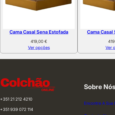
Cama Casal Sena Estofada
Cama Casal 
419,00
€
41
Ver opções
Ver 
Sobre Nó
+351 21 212 4210
Encontre A Sua 
+351 939 072 114