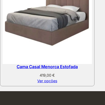
Cama Casal Menorca Estofada
419,00
€
Ver opções