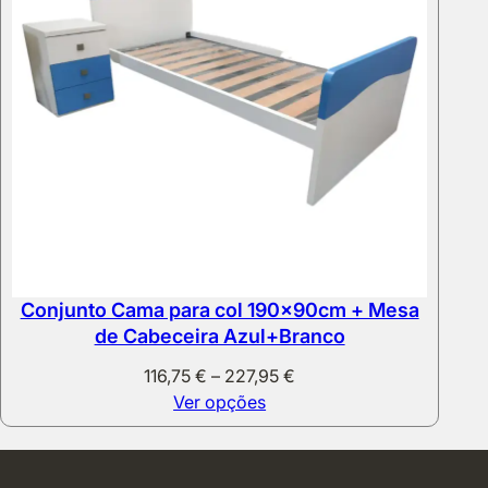
Conjunto Cama para col 190x90cm + Mesa
de Cabeceira Azul+Branco
Price
116,75
€
–
227,95
€
range:
Ver opções
116,75 €
through
227,95 €