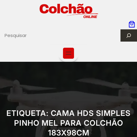
S
e
a
r
c
h
ETIQUETA:
CAMA HDS SIMPLES
PINHO MEL PARA COLCHÃO
183X98CM