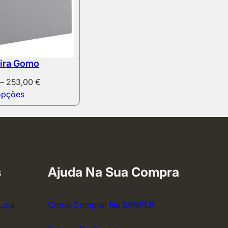
ira Gomo
Price
–
253,00
€
range:
opções
133,00 €
through
253,00 €
s
Ajuda Na Sua Compra
Loja
Como Comprar Na SANPER