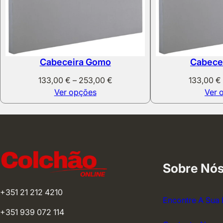
Cabeceira Gomo
Cabece
Price
133,00
€
–
253,00
€
133,00
€
range:
Ver opções
Ver 
133,00 €
through
253,00 €
Sobre Nó
+351 21 212 4210
Encontre A Sua 
+351 939 072 114