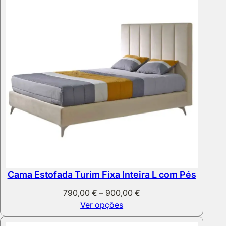
Cama Estofada Turim Fixa Inteira L com Pés
Price
790,00
€
–
900,00
€
range:
Ver opções
790,00 €