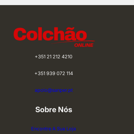
+351 21 212 4210
+351 939 072 114
apoio@sanper.pt
Sobre Nós
Encontre A Sua Loja