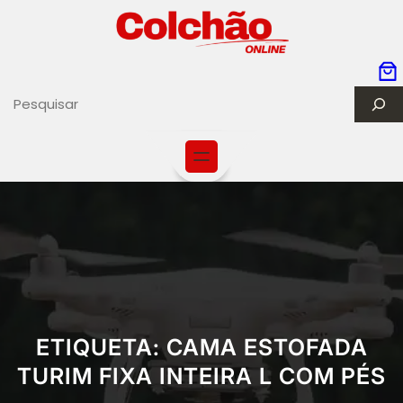
S
e
a
r
c
h
ETIQUETA:
CAMA ESTOFADA
TURIM FIXA INTEIRA L COM PÉS