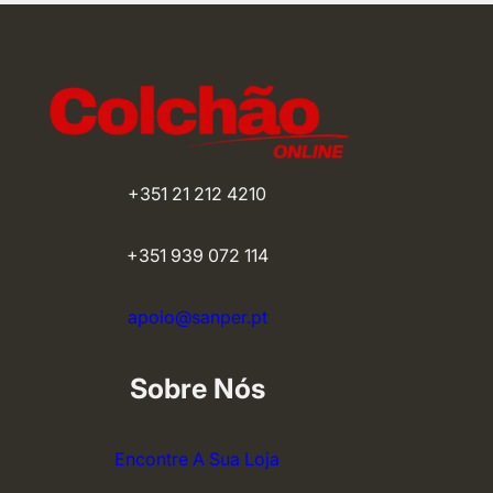
+351 21 212 4210
+351 939 072 114
apoio@sanper.pt
Sobre Nós
Encontre A Sua Loja