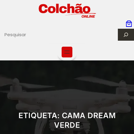
S
e
a
r
c
h
ETIQUETA:
CAMA DREAM
VERDE