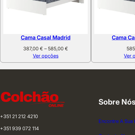
Cama Casal Madrid
Cama Ca
Price
387,00
€
–
585,00
€
58
range:
Ver opções
Ver 
387,00 €
through
585,00 €
Sobre Nó
+351 21 212 4210
Encontre A Sua 
+351 939 072 114