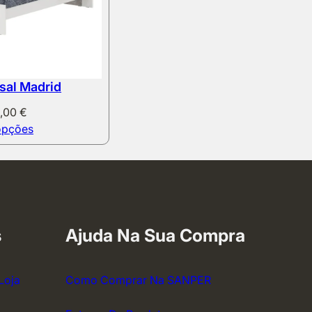
sal Madrid
5,00
€
opções
s
Ajuda Na Sua Compra
Loja
Como Comprar Na SANPER