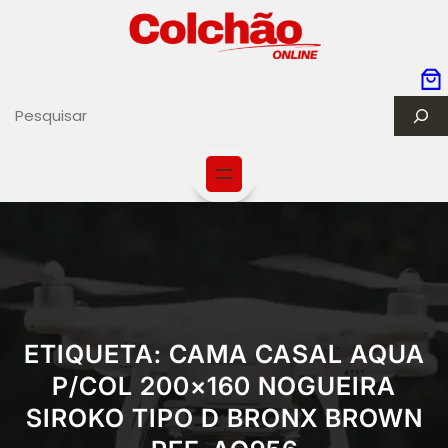
Saltar
para
o
conteúdo
S
e
a
r
c
h
ETIQUETA:
CAMA CASAL AQUA
P/COL 200×160 NOGUEIRA
SIROKO TIPO D BRONX BROWN