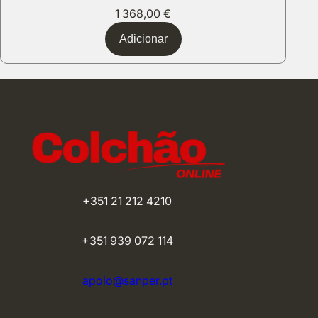
1 368,00
€
Adicionar
+351 21 212 4210
+351 939 072 114
apoio@sanper.pt