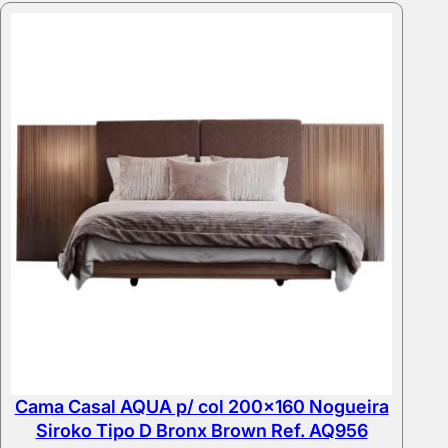
Cama Casal AQUA p/ col 200×160 Nogueira
Siroko Tipo D Bronx Brown Ref. AQ956