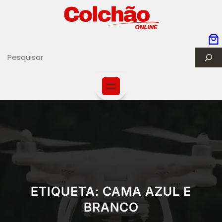
Saltar
para
o
conteúdo
S
e
a
r
c
h
ETIQUETA:
CAMA AZUL E
BRANCO