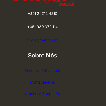
+351 21 212 4210
+351 939 072 114
apoio@sanper.pt
Sobre Nós
Encontre A Sua Loja
Contacte-Nos
Catcher@sanper.eu