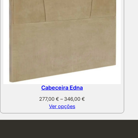
Cabeceira Edna
Price
277,00
€
–
346,00
€
range:
Ver opções
277,00 €
through
346,00 €