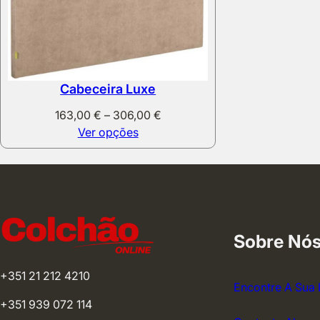
Cabeceira Luxe
Price
163,00
€
–
306,00
€
range:
Ver opções
163,00 €
through
306,00 €
Sobre Nó
+351 21 212 4210
Encontre A Sua 
+351 939 072 114