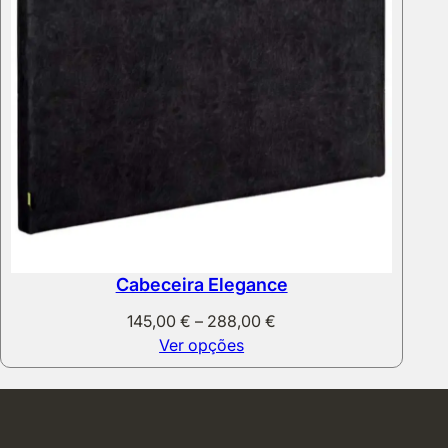
Cabeceira Elegance
Price
145,00
€
–
288,00
€
range:
Ver opções
145,00 €
through
288,00 €