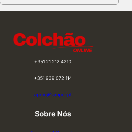
through
203,69 €
+351 21 212 4210
+351 939 072 114
apoio@sanper.pt
Sobre Nós