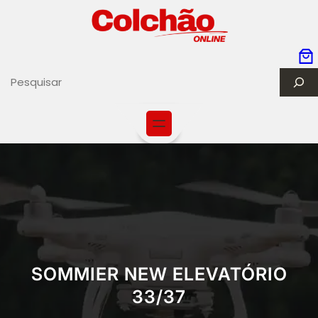
S
e
a
r
c
h
SOMMIER NEW ELEVATÓRIO
33/37