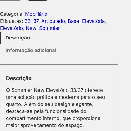
4
a
8
n
Categoria:
Mobiliário
1
t
Etiquetas:
33
, 
37
, 
Articulado
, 
Base
, 
Elevatória
, 
,
i
Elevatório
, 
New
, 
Sommier
7
d
Descrição
6
a
d
Informação adicional
€
e
d
e
S
Descrição
o
O Sommier New Elevatório 33/37 oferece
m
uma solução prática e moderna para o seu
m
quarto. Além do seu design elegante,
i
destaca-se pela funcionalidade do
e
compartimento interno, que proporciona
r
maior aproveitamento do espaço.
N