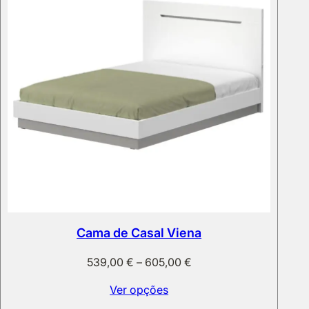
Cama de Casal Viena
Price
539,00
€
–
605,00
€
range:
Ver opções
539,00 €