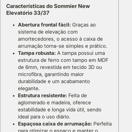
e
Características do Sommier New
w
Elevatório 33/37
E
l
Abertura frontal fácil:
Graças ao
e
sistema de elevação com
v
amortecedores, o acesso à caixa de
a
arrumação torna-se simples e prático.
t
Tampa robusta:
A tampa possui uma
ó
estrutura de ferro com tampo em MDF
r
de 6mm, revestida em tecido 3D ou
i
microfibra, garantindo maior
o
durabilidade e um acabamento
3
elegante.
3
Estrutura resistente:
Feita de
/
aglomerado e madeira, oferece
3
estabilidade e longa vida útil, sendo
7
ideal para o uso diário.
Espaçosa caixa de arrumação:
Perfeita
para otimizar o espaço e manter o