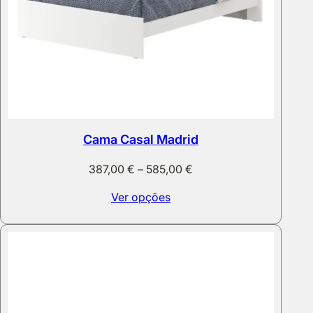
Cama Casal Madrid
Price
387,00
€
–
585,00
€
range:
Ver opções
387,00 €
through
585,00 €