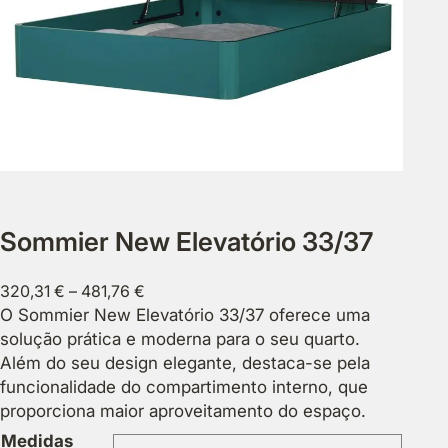
Sommier New Elevatório 33/37
P
320,31
€
–
481,76
€
r
O Sommier New Elevatório 33/37 oferece uma
i
solução prática e moderna para o seu quarto.
c
Além do seu design elegante, destaca-se pela
e
funcionalidade do compartimento interno, que
r
proporciona maior aproveitamento do espaço.
a
Medidas