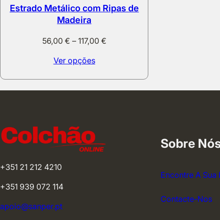
Estrado Metálico com Ripas de
Madeira
Price
56,00
€
–
117,00
€
range:
Ver opções
56,00 €
through
117,00 €
Sobre Nó
+351 21 212 4210
Encontre A Sua 
+351 939 072 114
Contacte-Nos
apoio@sanper.pt