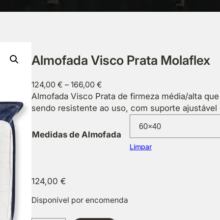
Almofada Visco Prata Molaflex
P
124,00
€
–
166,00
€
r
Almofada Visco Prata de firmeza média/alta que
i
sendo resistente ao uso, com suporte ajustável 
c
e
Medidas de Almofada
r
Limpar
a
n
g
124,00
€
e
Disponível por encomenda
:
1