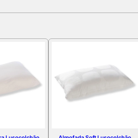
ra Lusocolchão
Almofada Soft Lusocolchão