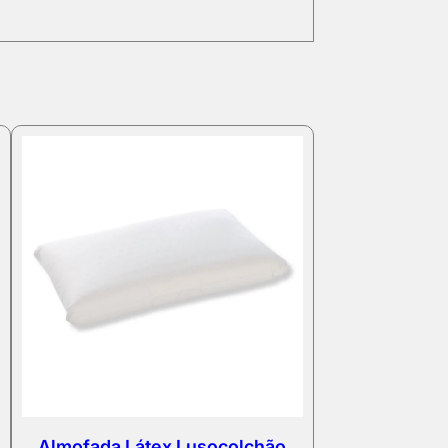
Almofada Látex Lusocolchão