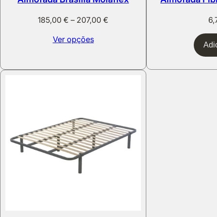
Price
185,00
€
–
207,00
€
6
range:
Ver opções
185,00 €
Adi
through
207,00 €