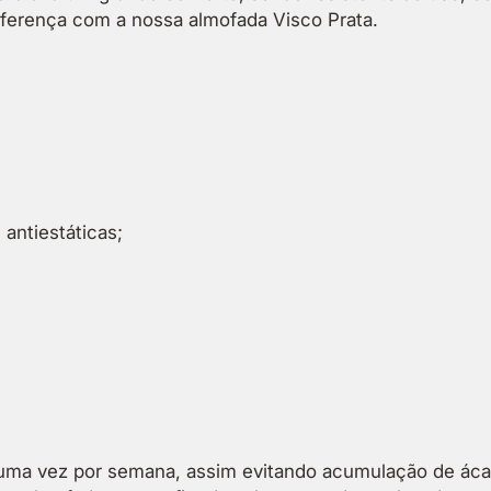
a
diferença com a nossa almofada Visco Prata.
0
V
i
€
s
c
o
P
r
a
antiestáticas;
t
a
M
o
l
a
f
l
e
 uma vez por semana, assim evitando acumulação de ácar
x