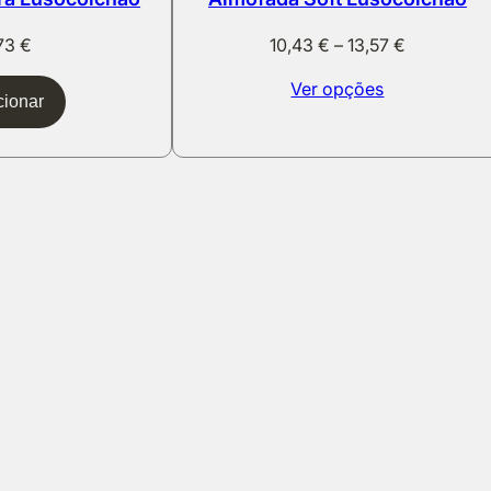
Price
,73
€
10,43
€
–
13,57
€
range:
Ver opções
10,43 €
cionar
through
13,57 €