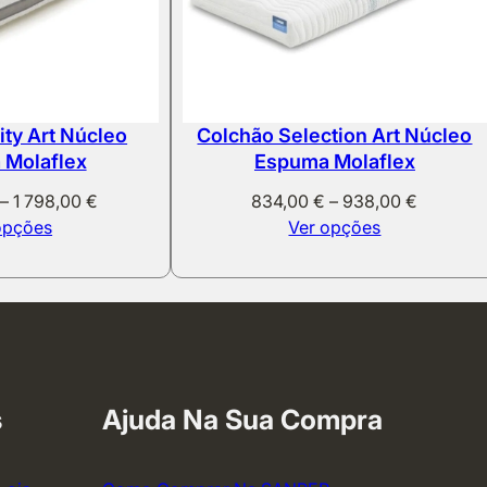
ity Art Núcleo
Colchão Selection Art Núcleo
 Molaflex
Espuma Molaflex
Price
Price
–
1 798,00
€
834,00
€
–
938,00
€
range:
range:
opções
Ver opções
1
834,00 
150,00 €
through
through
938,00 
1
798,00 €
s
Ajuda Na Sua Compra