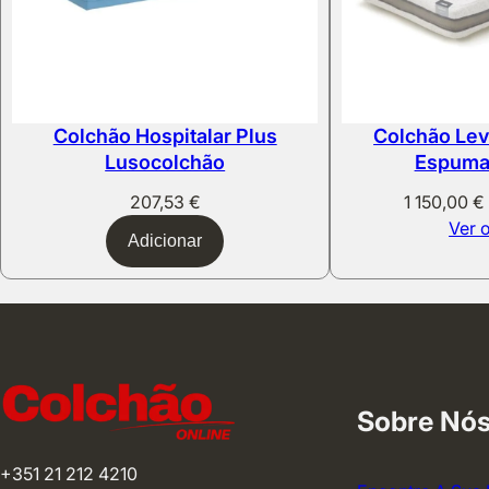
Colchão Hospitalar Plus
Colchão Lev
Lusocolchão
Espuma
207,53
€
1 150,00
€
Ver 
Adicionar
Sobre Nó
+351 21 212 4210