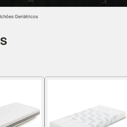
lchões Geriátricos
os