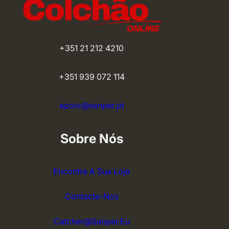
+351 21 212 4210
+351 939 072 114
apoio@sanper.pt
Sobre Nós
Encontre A Sua Loja
Contacte-Nos
Catcher@sanper.eu