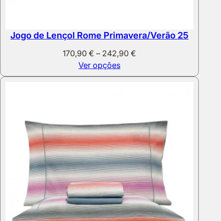
Jogo de Lençol Rome Primavera/Verão 25
Price
170,90
€
–
242,90
€
range:
Ver opções
170,90 €
through
242,90 €