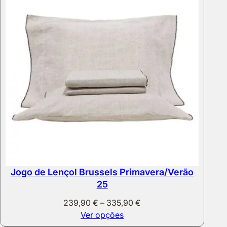
Jogo de Lençol Brussels Primavera/Verão
25
Price
239,90
€
–
335,90
€
range:
Ver opções
239,90 €