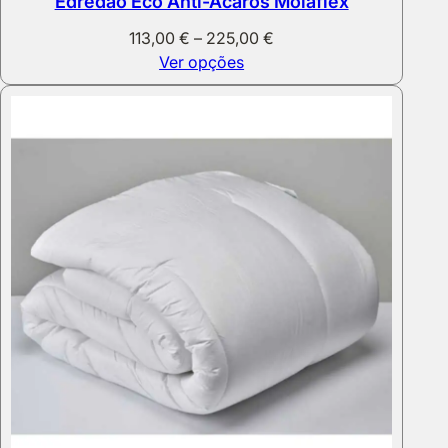
Edredão Eco Anti-Ácaros Molaflex
Price
113,00
€
–
225,00
€
range:
Ver opções
113,00 €
through
225,00 €