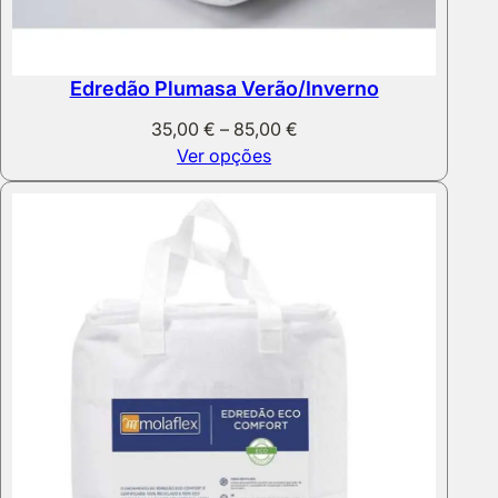
Edredão Plumasa Verão/Inverno
Price
35,00
€
–
85,00
€
range:
Ver opções
35,00 €
through
85,00 €