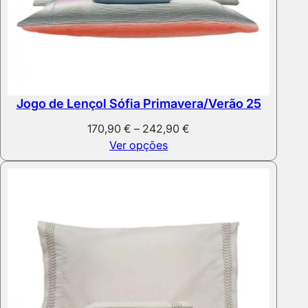
Jogo de Lençol Sófia Primavera/Verão 25
Price
170,90
€
–
242,90
€
range:
Ver opções
170,90 €
through
242,90 €