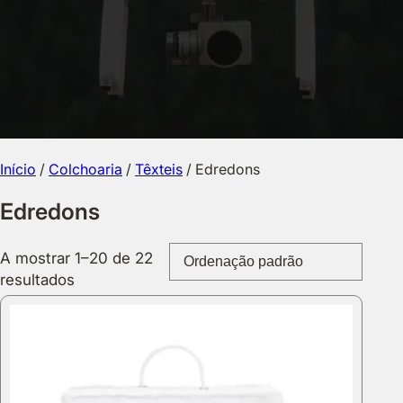
Início
/
Colchoaria
/
Têxteis
/ Edredons
Edredons
A mostrar 1–20 de 22
resultados