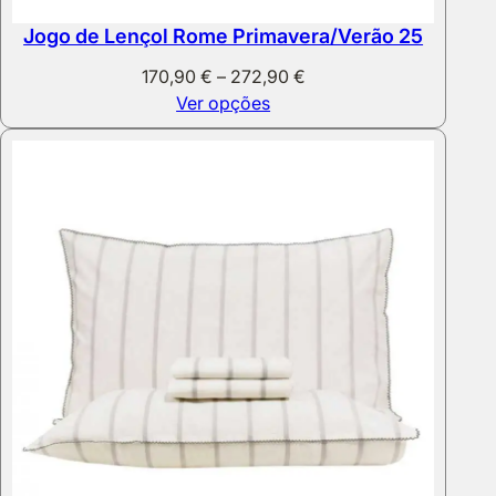
Jogo de Lençol Rome Primavera/Verão 25
Price
170,90
€
–
272,90
€
range:
Ver opções
170,90 €
through
272,90 €