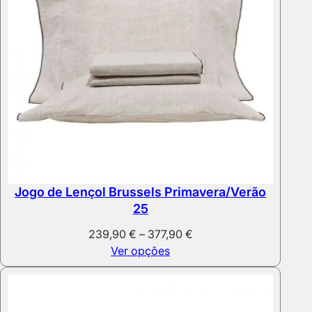
Jogo de Lençol Brussels Primavera/Verão
25
Price
239,90
€
–
377,90
€
range:
Ver opções
239,90 €
through
377,90 €