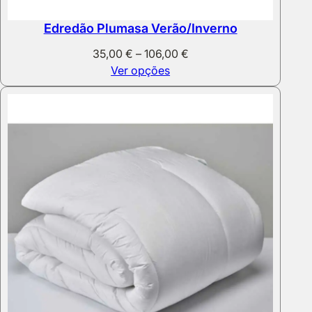
Edredão Plumasa Verão/Inverno
Price
35,00
€
–
106,00
€
range:
Ver opções
35,00 €
through
106,00 €