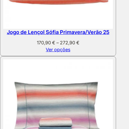
Jogo de Lençol Sófia Primavera/Verão 25
Price
170,90
€
–
272,90
€
range:
Ver opções
170,90 €
through
272,90 €