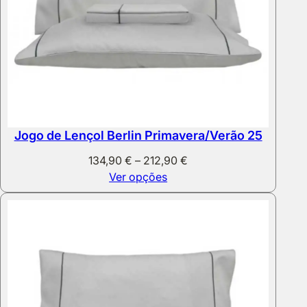
Jogo de Lençol Berlin Primavera/Verão 25
Price
134,90
€
–
212,90
€
range:
Ver opções
134,90 €
through
212,90 €