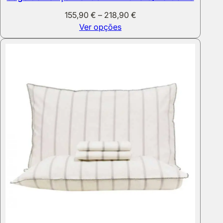
Price
155,90
€
–
218,90
€
range:
Ver opções
155,90 €
through
218,90 €