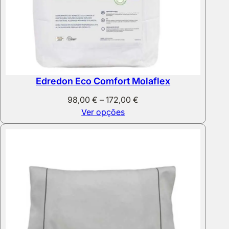
Edredon Eco Comfort Molaflex
Price
98,00
€
–
172,00
€
range:
Ver opções
98,00 €
through
172,00 €