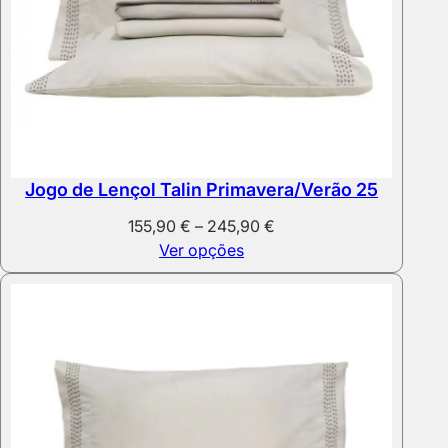
Jogo de Lençol Talin Primavera/Verão 25
Price
155,90
€
–
245,90
€
range:
Ver opções
155,90 €
through
245,90 €