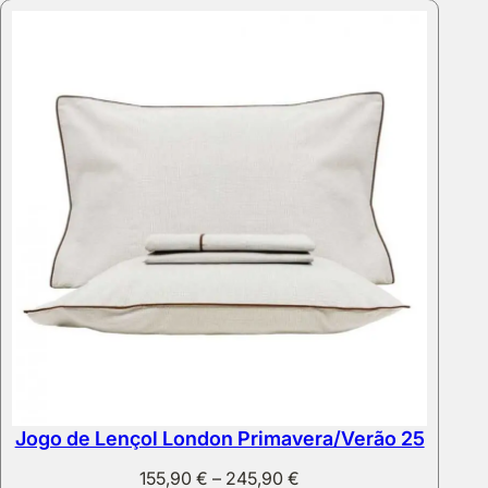
through
335,90 €
Jogo de Lençol London Primavera/Verão 25
Price
155,90
€
–
245,90
€