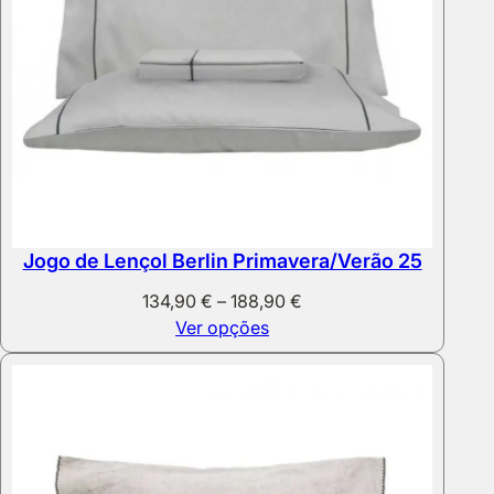
Jogo de Lençol Berlin Primavera/Verão 25
Price
134,90
€
–
188,90
€
range:
Ver opções
134,90 €
through
188,90 €