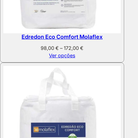
Edredon Eco Comfort Molaflex
Price
98,00
€
–
172,00
€
range:
Ver opções
98,00 €
through
172,00 €