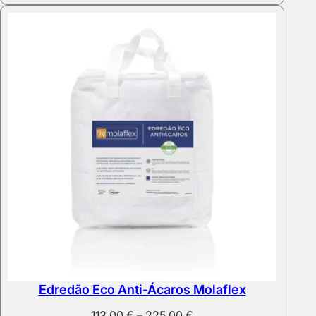
Edredão Eco Anti-Ácaros Molaflex
Price
113,00
€
–
225,00
€