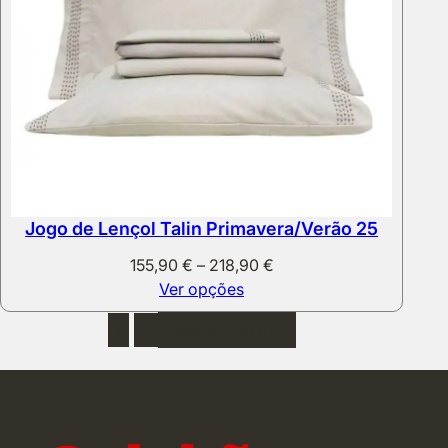
Jogo de Lençol Talin Primavera/Verão 25
Price
155,90
€
–
218,90
€
range:
Ver opções
155,90 €
1
2
Página seguinte
through
218,90 €